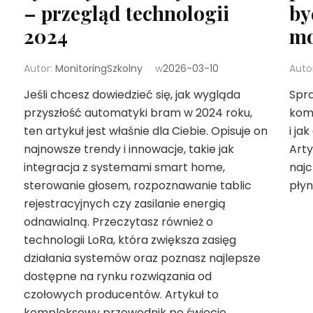
– przegląd technologii
by
2024
mo
Autor:
MonitoringSzkolny
w
2026-03-10
Auto
Jeśli chcesz dowiedzieć się, jak wygląda
Spra
przyszłość automatyki bram w 2024 roku,
kom
ten artykuł jest właśnie dla Ciebie. Opisuje on
i ja
najnowsze trendy i innowacje, takie jak
Arty
integracja z systemami smart home,
najc
sterowanie głosem, rozpoznawanie tablic
płyn
rejestracyjnych czy zasilanie energią
odnawialną. Przeczytasz również o
technologii LoRa, która zwiększa zasięg
działania systemów oraz poznasz najlepsze
dostępne na rynku rozwiązania od
czołowych producentów. Artykuł to
kompleksowy przewodnik po świecie