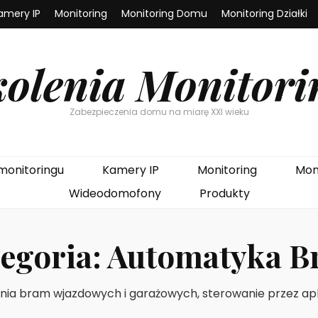
amery IP
Monitoring
Monitoring Domu
Monitoring Działki
kolenia Monitori
Zabezpieczenia domu na miarę XXI wieku
monitoringu
Kamery IP
Monitoring
Mon
Wideodomofony
Produkty
egoria:
Automatyka B
a bram wjazdowych i garażowych, sterowanie przez aplika