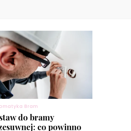
omatyka Bram
staw do bramy
zesuwnej: co powinno