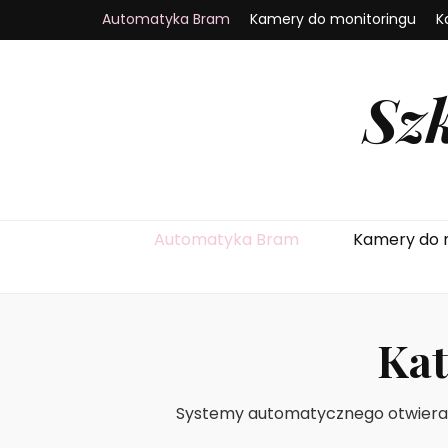
Automatyka Bram
Kamery do monitoringu
K
Sz
Automatyka Bram
Kamery do 
Kat
Systemy automatycznego otwierani