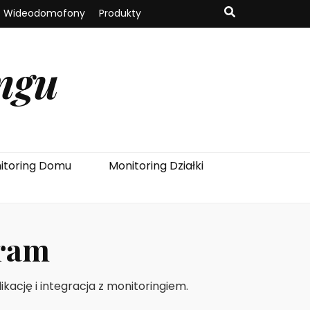
Wideodomofony
Produkty
ngu
itoring Domu
Monitoring Działki
ram
cję i integracja z monitoringiem.