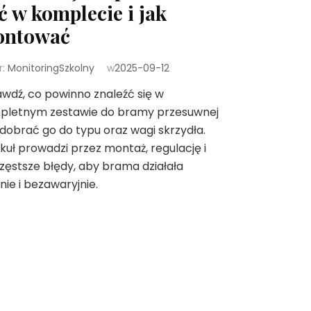
ć w komplecie i jak
ntować
r:
MonitoringSzkolny
w
2025-09-12
wdź, co powinno znaleźć się w
pletnym zestawie do bramy przesuwnej
k dobrać go do typu oraz wagi skrzydła.
kuł prowadzi przez montaż, regulację i
zęstsze błędy, aby brama działała
nie i bezawaryjnie.