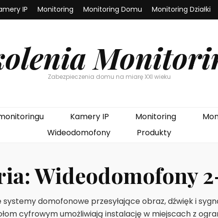
amery IP
Monitoring
Monitoring Domu
Monitoring Działki
kolenia Monitori
Zabezpieczenia domu na miarę XXI wieku
monitoringu
Kamery IP
Monitoring
Mon
Wideodomofony
Produkty
ria:
Wideodomofony 2
ystemy domofonowe przesyłające obraz, dźwięk i sygna
łom cyfrowym umożliwiają instalację w miejscach z ogr