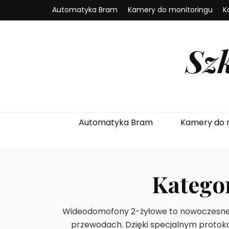
Automatyka Bram
Kamery do monitoringu
K
Sz
Automatyka Bram
Kamery do 
Katego
Wideodomofony 2-żyłowe to nowoczesne s
przewodach. Dzięki specjalnym protoko