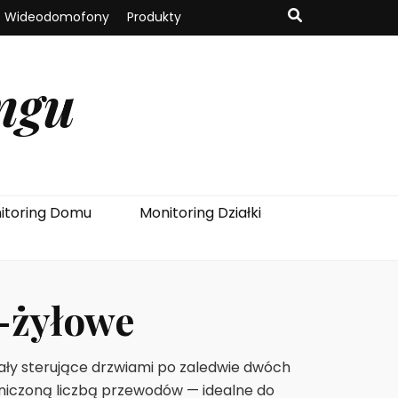
Wideodomofony
Produkty
ngu
itoring Domu
Monitoring Działki
-żyłowe
ły sterujące drzwiami po zaledwie dwóch
aniczoną liczbą przewodów — idealne do