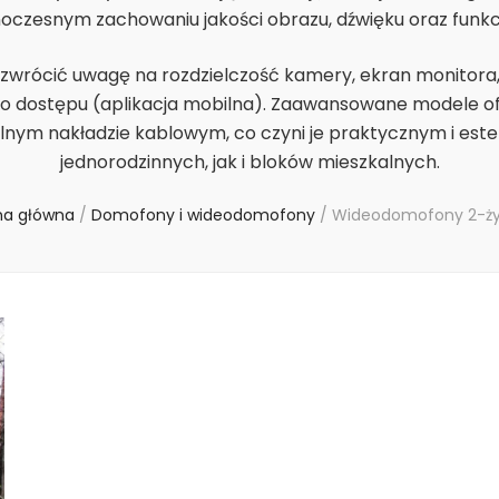
dnoczesnym zachowaniu jakości obrazu, dźwięku oraz funkcj
o zwrócić uwagę na rozdzielczość kamery, ekran monitora,
o dostępu (aplikacja mobilna). Zaawansowane modele ofe
lnym nakładzie kablowym, co czyni je praktycznym i es
jednorodzinnych, jak i bloków mieszkalnych.
na główna
/
Domofony i wideodomofony
/
Wideodomofony 2-ż