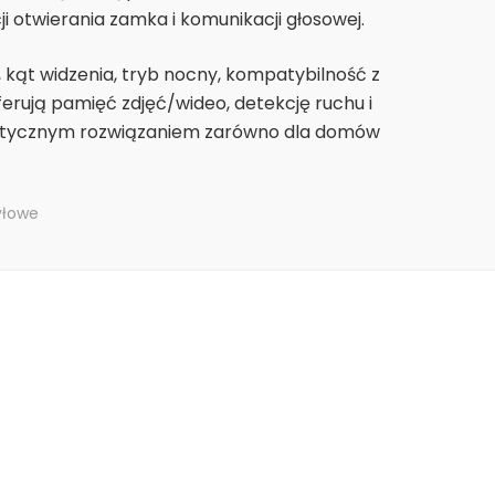
i otwierania zamka i komunikacji głosowej.
 kąt widzenia, tryb nocny, kompatybilność z
rują pamięć zdjęć/wideo, detekcję ruchu i
tetycznym rozwiązaniem zarówno dla domów
yłowe