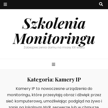
Szkolenia
Monitoringu
Zabezpieczenia domu na miarę XXI wieku
Kategoria:
Kamery IP
Kamery IP to nowoczesne urządzenia do
monitoringu, które przesyłają obraz i dźwięk przez
sieć komputerową, umożliwiając podgląd na żywo i
zapis na lokalnym NVR, serwerze lub w chmurze.