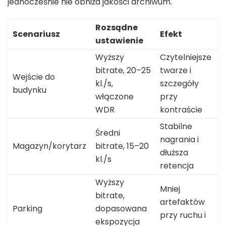
jednocześnie nie obniża jakości archiwum.
Rozsądne
Scenariusz
Efekt
ustawienie
Wyższy
Czytelniejsze
bitrate, 20–25
twarze i
Wejście do
kl./s,
szczegóły
budynku
włączone
przy
WDR
kontraście
Stabilne
Średni
nagrania i
Magazyn/korytarz
bitrate, 15–20
dłuższa
kl./s
retencja
Wyższy
Mniej
bitrate,
artefaktów
Parking
dopasowana
przy ruchu i
ekspozycja