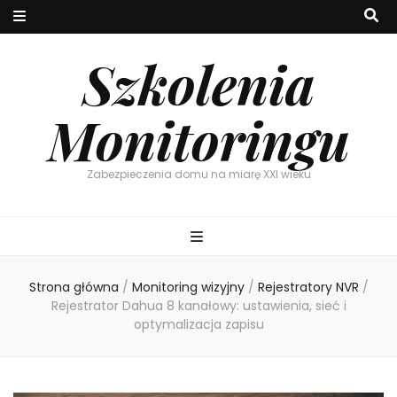
Szkolenia
Monitoringu
Zabezpieczenia domu na miarę XXI wieku
Strona główna
/
Monitoring wizyjny
/
Rejestratory NVR
/
Rejestrator Dahua 8 kanałowy: ustawienia, sieć i
optymalizacja zapisu