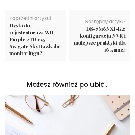
Nawigacja
Poprzedni artykuł
wpisu
Następny artykuł
Dyski do
DS-7616NXI-K2:
rejestratorów: WD
konfiguracja NVR i
Purple 2TB czy
najlepsze praktyki dla
Seagate SkyHawk do
16 kamer
monitoringu?
Możesz również polubić…