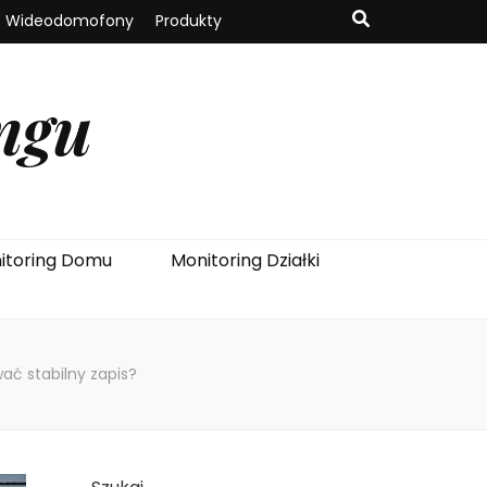
Wideodomofony
Produkty
ngu
itoring Domu
Monitoring Działki
wać stabilny zapis?