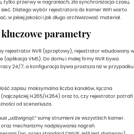
 tylko przerwy w nagraniach, zła synchronizacja czasu,
sieć. Dlatego wybór rejestratora do kamer WiFi warto
 w jakiej jakości i jak długo archiwizować materiał.
i kluczowe parametry
zny rejestrator NVR (sprzętowy), rejestrator wbudowany 
e (aplikacja VMS). Do domu i małej firmy NVR bywa
 pracy 24/7, a konfiguracja bywa prostsza niż w przypadku
łość zapisu: maksymalna liczba kanałów, łączna
ajczęściej H.265/H.264) oraz to, czy rejestrator potrafi
eżności od scenariusza.
musi „udźwignąć” sumę strumieni ze wszystkich kamer.
u oraz mechanizmy nadpisywania nagrań.
rami (np. przez standard ONVIF, jeśli jest dostępny).