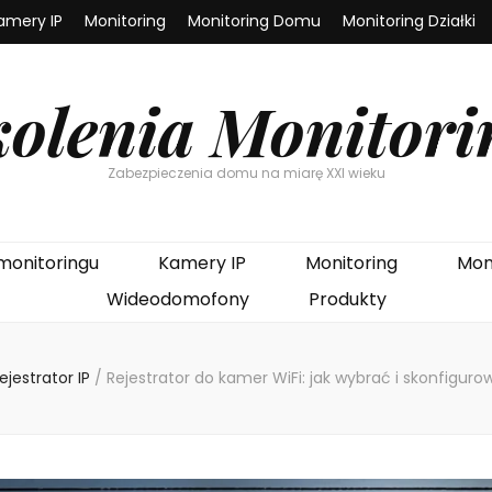
amery IP
Monitoring
Monitoring Domu
Monitoring Działki
kolenia Monitori
Zabezpieczenia domu na miarę XXI wieku
monitoringu
Kamery IP
Monitoring
Mon
Wideodomofony
Produkty
ejestrator IP
/
Rejestrator do kamer WiFi: jak wybrać i skonfiguro