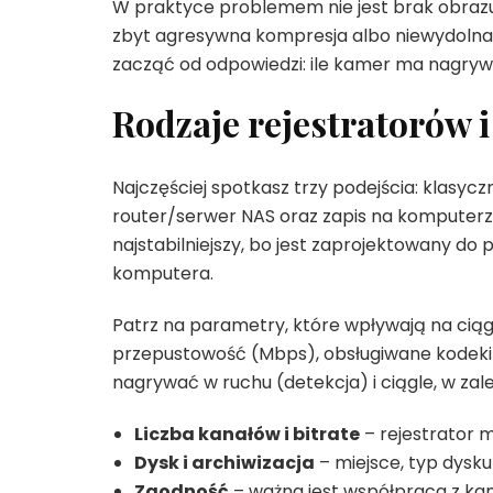
W praktyce problemem nie jest brak obrazu,
zbyt agresywna kompresja albo niewydolna 
zacząć od odpowiedzi: ile kamer ma nagrywać,
Rodzaje rejestratorów 
Najczęściej spotkasz trzy podejścia: klasyc
router/serwer NAS oraz zapis na komputerz
najstabilniejszy, bo jest zaprojektowany do
komputera.
Patrz na parametry, które wpływają na ciąg
przepustowość (Mbps), obsługiwane kodeki (n
nagrywać w ruchu (detekcja) i ciągle, w zal
Liczba kanałów i bitrate
– rejestrator 
Dysk i archiwizacja
– miejsce, typ dysk
Zgodność
– ważna jest współpraca z kame