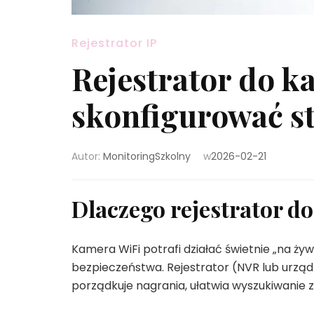
Rejestrator IP
Rejestrator do k
skonfigurować st
Autor:
MonitoringSzkolny
w
2026-02-21
Dlaczego rejestrator d
Kamera WiFi potrafi działać świetnie „na żyw
bezpieczeństwa. Rejestrator (NVR lub urządz
porządkuje nagrania, ułatwia wyszukiwanie 