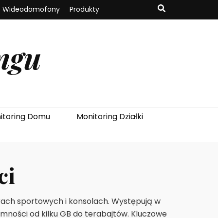
Wideodomofony
Produkty
ngu
itoring Domu
Monitoring Działki
ci
rach sportowych i konsolach. Występują w
ności od kilku GB do terabajtów. Kluczowe