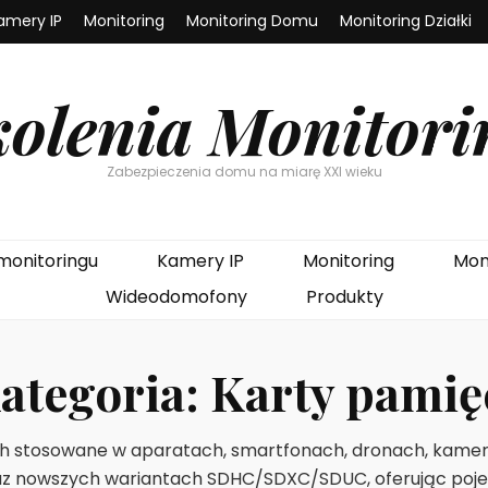
amery IP
Monitoring
Monitoring Domu
Monitoring Działki
kolenia Monitori
Zabezpieczenia domu na miarę XXI wieku
monitoringu
Kamery IP
Monitoring
Mon
Wideodomofony
Produkty
ategoria:
Karty pamię
ch stosowane w aparatach, smartfonach, dronach, kame
z nowszych wariantach SDHC/SDXC/SDUC, oferując pojem