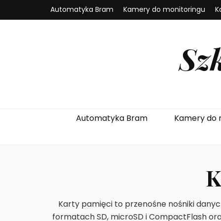
Automatyka Bram
Kamery do monitoringu
K
Sz
Automatyka Bram
Kamery do 
K
Karty pamięci to przenośne nośniki dany
formatach SD, microSD i CompactFlash ora