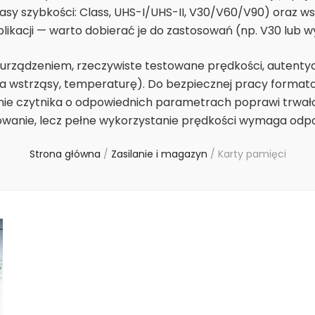
sy szybkości: Class, UHS-I/UHS-II, V30/V60/V90) oraz ws
ikacji — warto dobierać je do zastosowań (np. V30 lub w
 urządzeniem, rzeczywiste testowane prędkości, autentyc
 wstrząsy, temperaturę). Do bezpiecznej pracy formato
nie czytnika o odpowiednich parametrach poprawi trwało
owanie, lecz pełne wykorzystanie prędkości wymaga odpow
Strona główna
/
Zasilanie i magazyn
/
Karty pamięci